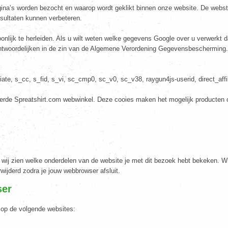
gina’s worden bezocht en waarop wordt geklikt binnen onze website. De websta
sultaten kunnen verbeteren.
lijk te herleiden. Als u wilt weten welke gegevens Google over u verwerkt
antwoordelijken in de zin van de Algemene Verordening Gegevensbescherming.
te, s_cc, s_fid, s_vi, sc_cmp0, sc_v0, sc_v38, raygun4js-userid, direct_affil
erde Spreatshirt.com webwinkel. Deze cooies maken het mogelijk producten o
wij zien welke onderdelen van de website je met dit bezoek hebt bekeken. W
ijderd zodra je jouw webbrowser afsluit.
ser
u op de volgende websites: