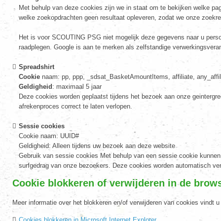
Met behulp van deze cookies zijn we in staat om te bekijken welke pa
welke zoekopdrachten geen resultaat opleveren, zodat we onze zoekre
Het is voor SCOUTING PSG niet mogelijk deze gegevens naar u persoon
raadplegen. Google is aan te merken als zelfstandige verwerkingsver
Spreadshirt
Cookie
naam: pp, ppp, _sdsat_BasketAmountItems, affiliate, any_affilia
Geldigheid
: maximaal 5 jaar
Deze cookies worden geplaatst tijdens het bezoek aan onze geintergre
afrekenproces correct te laten verlopen.
Sessie cookies
Cookie naam: UUID#
Geldigheid: Alleen tijdens uw bezoek aan deze website
Gebruik van sessie cookies Met behulp van een sessie cookie kunnen 
surfgedrag van onze bezoekers. Deze cookies worden automatisch verw
Cookie blokkeren of verwijderen in de brow
Meer informatie over het blokkeren en/of verwijderen van cookies vindt 
Cookies blokkeren in Microsoft Internet Explorer