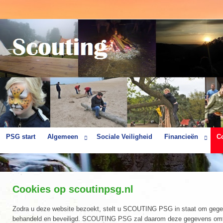
PSG start
Algemeen
Sociale Veiligheid
Financieën
C
Cookies op scoutinpsg.nl
Zodra u deze website bezoekt, stelt u SCOUTING PSG in staat om gege
behandeld en beveiligd. SCOUTING PSG zal daarom deze gegevens omtren