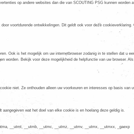
advertenties op andere websites dan die van SCOUTING PSG kunnen worden a
or voortdurende ontwikkelingen. Dit geldt ook voor deze cookieverklaring. 
en. Ook is het mogelijk om uw internetbrowser zodanig in te stellen dat u ee
gen worden. Bekijk voor deze mogelijkheid de helpfunctie van uw browser. Al
 cookie niet. Ze onthouden alleen uw voorkeuren en interesses op basis van u
dt aangegeven wat het doel van elke cookie is en hoelang deze geldig is.
utma, __utmt, __utmb, __utmc, __utmz, __utmv, __utmx, __utmxx, _gaexp