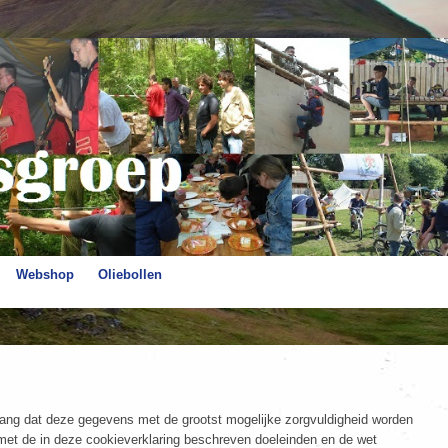
Webshop
Oliebollen
g dat deze gegevens met de grootst mogelijke zorgvuldigheid worden
t de in deze cookieverklaring beschreven doeleinden en de wet