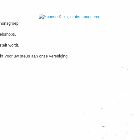
imonsgroep.
webshops.
telt wordt.
kt voor uw steun aan onze vereniging.
5175 NV Loon op Zand. Copyright © 2026 Scouting Nederland.