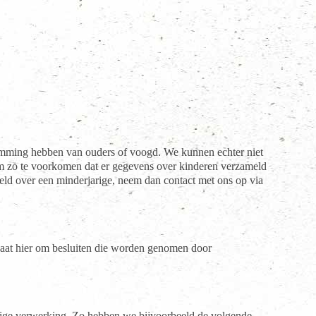
estemming hebben van ouders of voogd. We kunnen echter niet
, om zo te voorkomen dat er gegevens over kinderen verzameld
ld over een minderjarige, neem dan contact met ons op via
aat hier om besluiten die worden genomen door
ige verwerking. Zo hebben we bijvoorbeeld de volgende