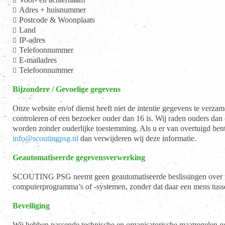
Adres + huisnummer
Postcode & Woonplaats
Land
IP-adres
Telefoonnummer
E-mailadres
Telefoonnummer
Bijzondere / Gevoelige gegevens
Onze website en/of dienst heeft niet de intentie gegevens te verz
controleren of een bezoeker ouder dan 16 is. Wij raden ouders dan 
worden zonder ouderlijke toestemming. Als u er van overtuigd ben
info@scoutingpsg.nl
dan verwijderen wij deze informatie.
Geautomatiseerde gegevensverwerking
SCOUTING PSG neemt geen geautomatiseerde beslissingen over zak
computerprogramma’s of -systemen, zonder dat daar een mens tusse
Beveiliging
Wij hebben passende technische en organisatorische maatregelen