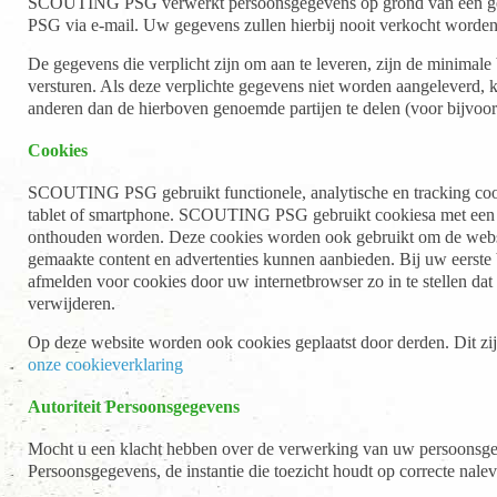
SCOUTING PSG verwerkt persoonsgegevens op grond van een gere
PSG via e-mail. Uw gegevens zullen hierbij nooit verkocht worden
De gegevens die verplicht zijn om aan te leveren, zijn de minimal
versturen. Als deze verplichte gegevens niet worden aangelever
anderen dan de hierboven genoemde partijen te delen (voor bijvoo
Cookies
SCOUTING PSG gebruikt functionele, analytische en tracking cooki
tablet of smartphone. SCOUTING PSG gebruikt cookiesa met een puu
onthouden worden. Deze cookies worden ook gebruikt om de websit
gemaakte content en advertenties kunnen aanbieden. Bij uw eerste
afmelden voor cookies door uw internetbrowser zo in te stellen dat
verwijderen.
Op deze website worden ook cookies geplaatst door derden. Dit zij
onze cookieverklaring
Autoriteit Persoonsgegevens
Mocht u een klacht hebben over de verwerking van uw persoonsgegeve
Persoonsgegevens, de instantie die toezicht houdt op correcte n