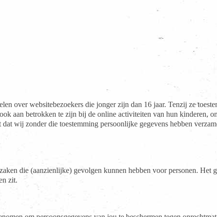
amelen over websitebezoekers die jonger zijn dan 16 jaar. Tenzij ze to
ook aan betrokken te zijn bij de online activiteiten van hun kinderen
t dat wij zonder die toestemming persoonlijke gegevens hebben verzame
en die (aanzienlijke) gevolgen kunnen hebben voor personen. Het g
n zit.
 genomen om persoonsgegevens van jou te beschermen tegen onrechtmat