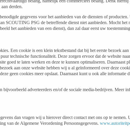
chtvaardigd belang, namelijk een commercieel belang. Denk hierbij
 aan derden.
e benodigde gegevens voor het aanbieden van de diensten of producten.
d, kan SCOUTING PSG de betreffende dienst niet aanbieden. Mocht he
rbeeld het aanbieden van een dienst), dan zal daar eerst uw toestemmi
es. Een cookie is een klein tekstbestand dat bij het eerste bezoek aa
r technische functionaliteit. Deze zorgen ervoor dat de website naar
e goed te laten werken en deze te kunnen optimaliseren. Daarnaast p
 bezoek aan onze website hebben wij u al geïnformeerd over deze cooki
 deze geen cookies meer opslaat. Daarnaast kunt u ook alle informatie d
n bijvoorbeeld adverteerders en/of de sociale media-bedrijven. Meer i
ns dan vragen wij u hierover direct contact met ons op te nemen. U heef
aleving van de Algemene Verordening Persoonsgegevens.
www.autoriteitp