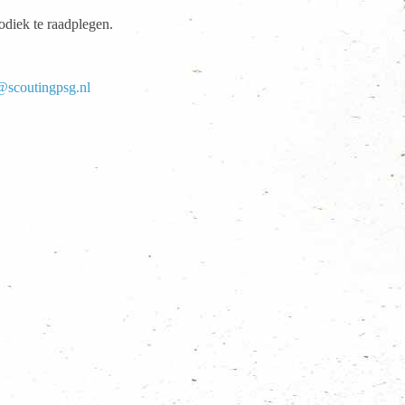
odiek te raadplegen.
@scoutingpsg.nl