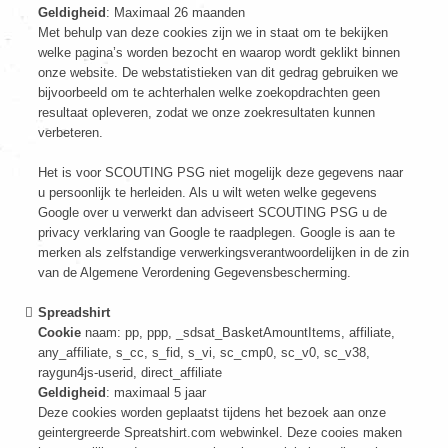
Geldigheid
: Maximaal 26 maanden
Met behulp van deze cookies zijn we in staat om te bekijken
welke pagina’s worden bezocht en waarop wordt geklikt binnen
onze website. De webstatistieken van dit gedrag gebruiken we
bijvoorbeeld om te achterhalen welke zoekopdrachten geen
resultaat opleveren, zodat we onze zoekresultaten kunnen
verbeteren.
Het is voor SCOUTING PSG niet mogelijk deze gegevens naar
u persoonlijk te herleiden. Als u wilt weten welke gegevens
Google over u verwerkt dan adviseert SCOUTING PSG u de
privacy verklaring van Google te raadplegen. Google is aan te
merken als zelfstandige verwerkingsverantwoordelijken in de zin
van de Algemene Verordening Gegevensbescherming.
Spreadshirt
Cookie
naam: pp, ppp, _sdsat_BasketAmountItems, affiliate,
any_affiliate, s_cc, s_fid, s_vi, sc_cmp0, sc_v0, sc_v38,
raygun4js-userid, direct_affiliate
Geldigheid
: maximaal 5 jaar
Deze cookies worden geplaatst tijdens het bezoek aan onze
geintergreerde Spreatshirt.com webwinkel. Deze cooies maken