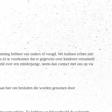
estemming hebben van ouders of voogd. We kunnen echter niet
, om zo te voorkomen dat er gegevens over kinderen verzameld
ld over een minderjarige, neem dan contact met ons op via
aat hier om besluiten die worden genomen door
ige verwerking. Zo hebben we bijvoorbeeld de volgende