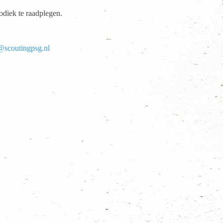
odiek te raadplegen.
@scoutingpsg.nl