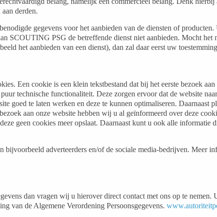
chtvaardigd belang, namelijk een commercieel belang. Denk hierbij
 aan derden.
e benodigde gegevens voor het aanbieden van de diensten of producten.
d, kan SCOUTING PSG de betreffende dienst niet aanbieden. Mocht he
rbeeld het aanbieden van een dienst), dan zal daar eerst uw toestemmi
es. Een cookie is een klein tekstbestand dat bij het eerste bezoek aa
r technische functionaliteit. Deze zorgen ervoor dat de website naar
e goed te laten werken en deze te kunnen optimaliseren. Daarnaast p
 bezoek aan onze website hebben wij u al geïnformeerd over deze cooki
 deze geen cookies meer opslaat. Daarnaast kunt u ook alle informatie d
n bijvoorbeeld adverteerders en/of de sociale media-bedrijven. Meer i
ns dan vragen wij u hierover direct contact met ons op te nemen. U heef
aleving van de Algemene Verordening Persoonsgegevens.
www.autoriteitp