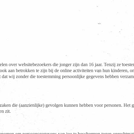
amelen over websitebezoekers die jonger zijn dan 16 jaar. Tenzij ze to
ook aan betrokken te zijn bij de online activiteiten van hun kinderen
t dat wij zonder die toestemming persoonlijke gegevens hebben verzame
en die (aanzienlijke) gevolgen kunnen hebben voor personen. Het g
n zit.
 genomen om persoonsgegevens van jou te beschermen tegen onrechtmat