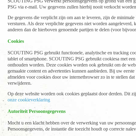
SCOUTING PSG verwerkt persoonsgegevens op grond van een gere
PSG via e-mail. Uw gegevens zullen hierbij nooit verkocht worden
De gegevens die verplicht zijn om aan te leveren, zijn de minimal
versturen. Als deze verplichte gegevens niet worden aangelever
anderen dan de hierboven genoemde partijen te delen (voor bijvoo
Cookies
SCOUTING PSG gebruikt functionele, analytische en tracking cooki
tablet of smartphone. SCOUTING PSG gebruikt cookiesa met een puu
onthouden worden. Deze cookies worden ook gebruikt om de websit
gemaakte content en advertenties kunnen aanbieden. Bij uw eerste
afmelden voor cookies door uw internetbrowser zo in te stellen dat
verwijderen.
Op deze website worden ook cookies geplaatst door derden. Dit zij
onze cookieverklaring
Autoriteit Persoonsgegevens
Mocht u een klacht hebben over de verwerking van uw persoonsgegeve
Persoonsgegevens, de instantie die toezicht houdt op correcte n