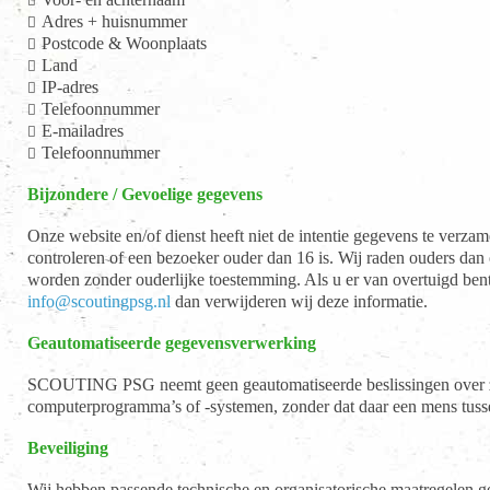
Adres + huisnummer
Postcode & Woonplaats
Land
IP-adres
Telefoonnummer
E-mailadres
Telefoonnummer
Bijzondere / Gevoelige gegevens
Onze website en/of dienst heeft niet de intentie gegevens te verz
controleren of een bezoeker ouder dan 16 is. Wij raden ouders dan 
worden zonder ouderlijke toestemming. Als u er van overtuigd ben
info@scoutingpsg.nl
dan verwijderen wij deze informatie.
Geautomatiseerde gegevensverwerking
SCOUTING PSG neemt geen geautomatiseerde beslissingen over zak
computerprogramma’s of -systemen, zonder dat daar een mens tusse
Beveiliging
Wij hebben passende technische en organisatorische maatregelen